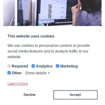
This website uses cookies
Die größten Mythen im Affiliate
Marketing
We use cookies to personalize content, to provide
social media features and to analyze traffic to our
Lorem ipsum dolor sit amet, consectetur
website.
adipiscing elit. Pellentesque libero nunc,..
Required
Analytics
Marketing
Other
Show details
▼
Learn more
Impressum
Datenschutzerklärung
Decline
Accept