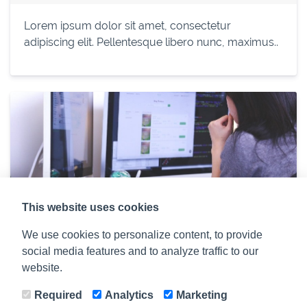
Lorem ipsum dolor sit amet, consectetur
adipiscing elit. Pellentesque libero nunc, maximus..
This website uses cookies
Die größten Mythen im Affiliate
Marketing
We use cookies to personalize content, to provide
social media features and to analyze traffic to our
Lorem ipsum dolor sit amet, consectetur
website.
adipiscing elit. Pellentesque libero nunc,..
Required
Analytics
Marketing